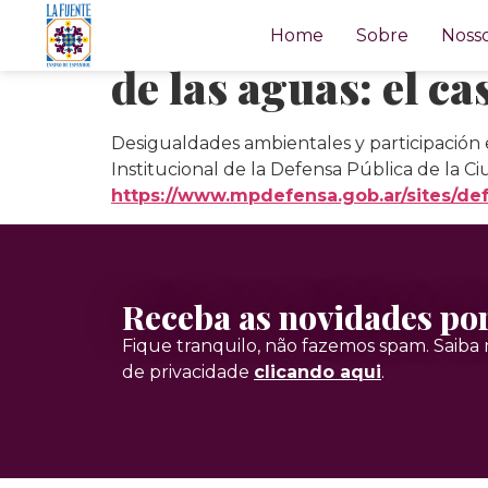
Desigualdades amb
Home
Sobre
Nosso
de las aguas: el c
Desigualdades ambientales y participación 
Institucional de la Defensa Pública de la C
https://www.mpdefensa.gob.ar/sites/defa
Receba as novidades po
Fique tranquilo, não fazemos spam. Saiba m
de privacidade
clicando aqui
.