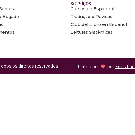
serviços
Somos
Cursos de Espanhol
a Bogado
Tradução e Revisão
io
Club del Libro en Español
mentos
Leituras Sistêmicas
Todos os direitos reservados
Feito com
por
Sites Fan