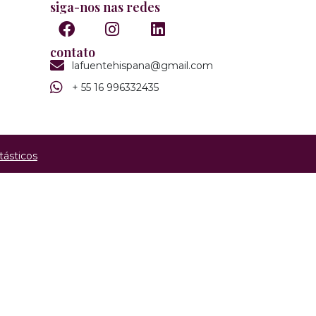
siga-nos nas redes
contato
lafuentehispana@gmail.com
+ 55 16 996332435
tásticos