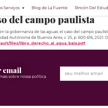
ientales y participació
s Serviços
Blog de La Fuente
Rincón Del Estud
aso del campo paulista
en la gobernanza de las aguas: el caso del campo paulist
iudad Autónoma de Buenos Aires, v. 25, p. 600-616, 2021. 
ult/files/libro_derecho_al_agua_baja.pdf
r email
ais sobre nossa política