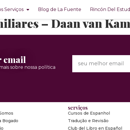
 desde afuera. Chamani
s Serviços
Blog de La Fuente
Rincón Del Estud
miliares – Daan van Ka
r email
ais sobre nossa política
serviços
Somos
Cursos de Espanhol
a Bogado
Tradução e Revisão
io
Club del Libro en Español