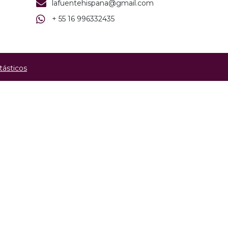
lafuentehispana@gmail.com
+ 55 16 996332435
tásticos