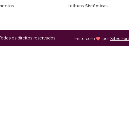
mentos
Leituras Sistêmicas
Todos os direitos reservados
Feito com
por
Sites Fan