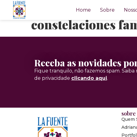
La sanación viene
Home
Sobre
Nosso
constelaciones fa
Receba as novidades po
Fique tranquilo, não fazemos spam. Saiba m
de privacidade
clicando aqui
.
sobre
Quem 
Adrian
Portfol