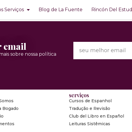
ar – Brigitte Champetie
s Serviços
Blog de La Fuente
Rincón Del Estud
r email
ais sobre nossa política
serviços
Somos
Cursos de Espanhol
a Bogado
Tradução e Revisão
io
Club del Libro en Español
mentos
Leituras Sistêmicas