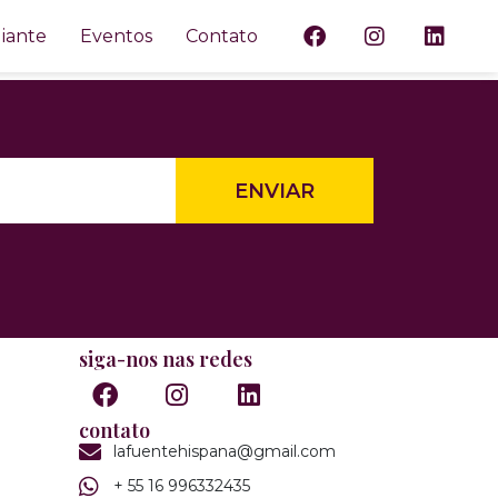
r de Ribes
iante
Eventos
Contato
ENVIAR
siga-nos nas redes
contato
lafuentehispana@gmail.com
+ 55 16 996332435