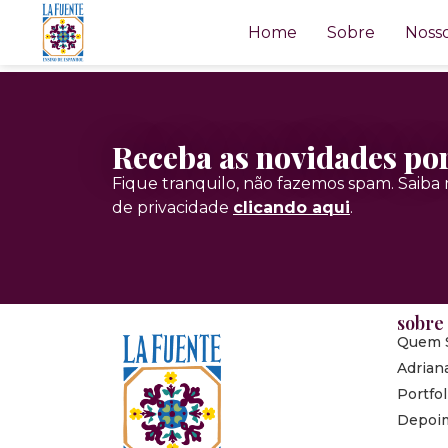
Empezar a constel
Home
Sobre
Nosso
Receba as novidades po
Fique tranquilo, não fazemos spam. Saiba m
de privacidade
clicando aqui
.
sobre
Quem 
Adrian
Portfol
Depoi