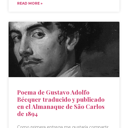
READ MORE »
Poema de Gustavo Adolfo
Bécquer traducido y publicado
en el Almanaque de São Carlos
de 1894
Como primera entrega me gustaría compartir